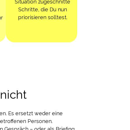
Situation zugeschnitte
Schritte, die Du nun
priorisieren solltest.
hr
nicht
ben. Es ersetzt weder eine
betroffenen Personen.
n Gespräch – oder als Briefing,